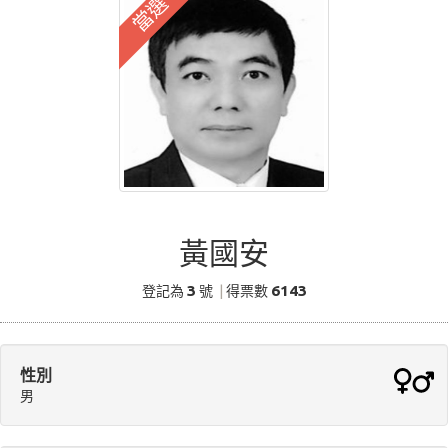
當選
黃國安
3
6143
登記為
號
|
得票數
性別
男