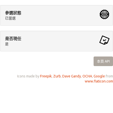
參選狀態
已當選
是否現任
是
本頁 API
Icons made by
Freepik
,
Zurb
,
Dave Gandy
,
OCHA
,
Google
from
www.flaticon.com