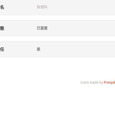
名
無資料
態
已當選
任
是
Icons made by
Freepi