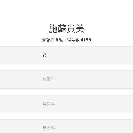
施蘇貴美
8
4159
登記為
號
|
得票數
女
無資料
無資料
無資料