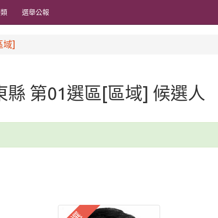
分類
選舉公報
區域]
屏東縣 第01選區[區域] 候選人