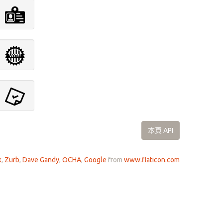
本頁 API
k
,
Zurb
,
Dave Gandy
,
OCHA
,
Google
from
www.flaticon.com