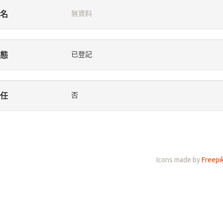
名
無資料
態
已登記
任
否
Icons made by
Freepi