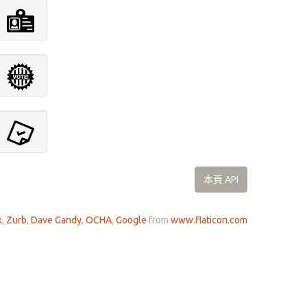
本頁 API
k
,
Zurb
,
Dave Gandy
,
OCHA
,
Google
from
www.flaticon.com