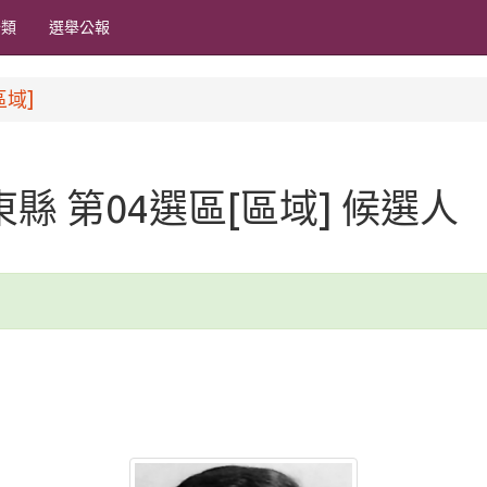
分類
選舉公報
區域]
屏東縣 第04選區[區域] 候選人