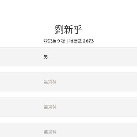
劉新乎
9
2673
登記為
號
|
得票數
男
無資料
無資料
無資料