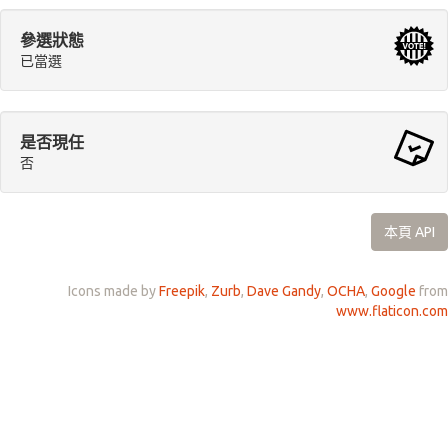
參選狀態
已當選
是否現任
否
本頁 API
Icons made by
Freepik
,
Zurb
,
Dave Gandy
,
OCHA
,
Google
from
www.flaticon.com