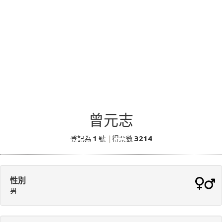
曾元志
1
3214
登記為
號
|
得票數
性別
男