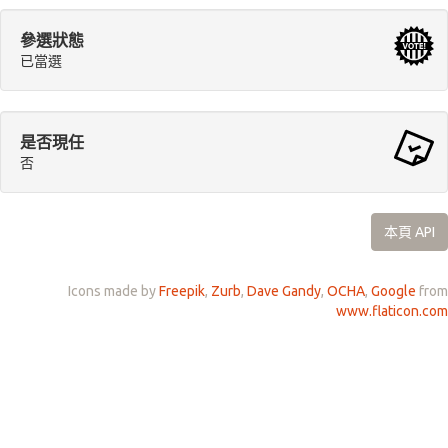
參選狀態
已當選
是否現任
否
本頁 API
Icons made by
Freepik
,
Zurb
,
Dave Gandy
,
OCHA
,
Google
from
www.flaticon.com