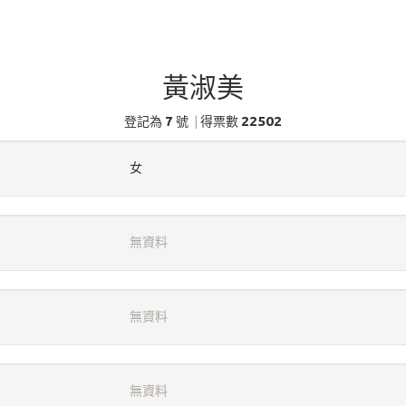
黃淑美
7
22502
登記為
號
|
得票數
女
無資料
無資料
無資料