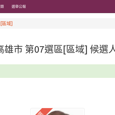
分類
選舉公報
[區域]
 高雄市 第07選區[區域] 候選