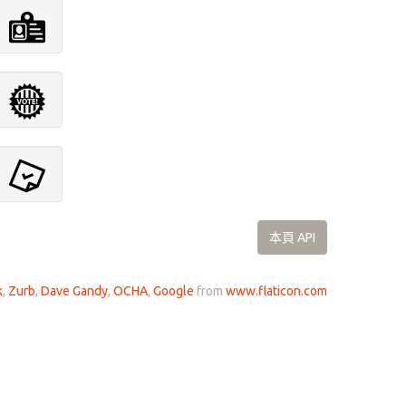
本頁 API
k
,
Zurb
,
Dave Gandy
,
OCHA
,
Google
from
www.flaticon.com