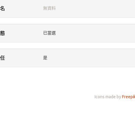
名
無資料
態
已當選
任
是
Icons made by
Freepi