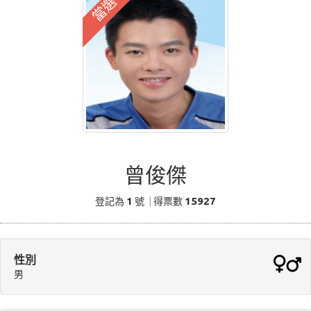
當選
曾俊傑
1
15927
登記為
號
|
得票數
性別
男