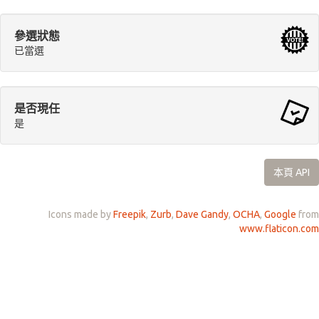
參選狀態
已當選
是否現任
是
本頁 API
Icons made by
Freepik
,
Zurb
,
Dave Gandy
,
OCHA
,
Google
from
www.flaticon.com