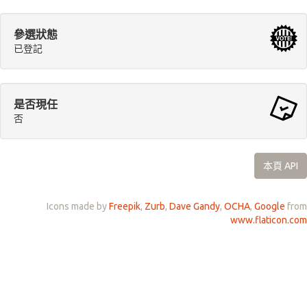
參選狀態
已登記
是否現任
否
本頁 API
Icons made by
Freepik
,
Zurb
,
Dave Gandy
,
OCHA
,
Google
from
www.flaticon.com