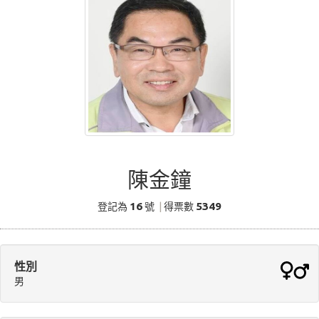
陳金鐘
16
5349
登記為
號
|
得票數
性別
男