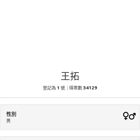
王拓
1
34129
登記為
號
|
得票數
性別
男