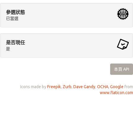
參選狀態
已當選
是否現任
是
本頁 API
Icons made by
Freepik
,
Zurb
,
Dave Gandy
,
OCHA
,
Google
from
www.flaticon.com