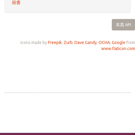
臉書
本頁 API
Icons made by
Freepik
,
Zurb
,
Dave Gandy
,
OCHA
,
Google
from
www.flaticon.com