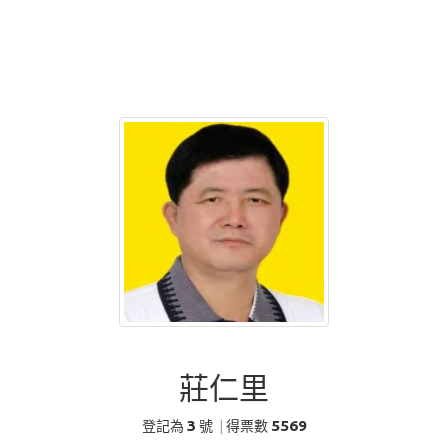
莊仁里
3
5569
登記為
號
|
得票數