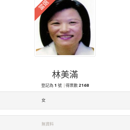
當選
林美滿
1
2168
登記為
號
|
得票數
女
無資料