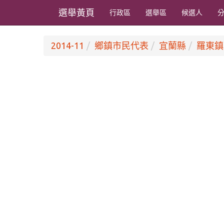
選舉黃頁
行政區
選舉區
候選人
2014-11
鄉鎮市民代表
宜蘭縣
羅東鎮