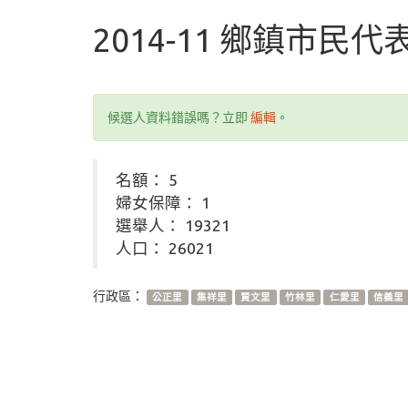
2014-11 鄉鎮市民
候選人資料錯誤嗎？立即
編輯
。
名額： 5
婦女保障： 1
選舉人： 19321
人口： 26021
行政區：
公正里
集祥里
賢文里
竹林里
仁愛里
信義里