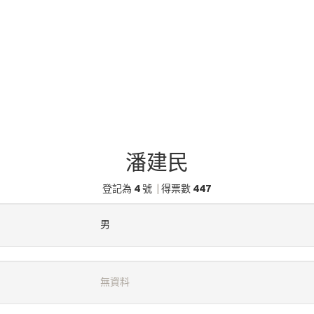
潘建民
4
447
登記為
號
|
得票數
男
無資料