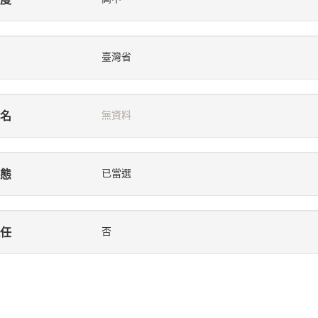
臺灣省
名
無資料
態
已當選
任
否