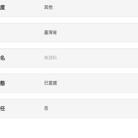
度
其他
臺灣省
名
無資料
態
已當選
任
否