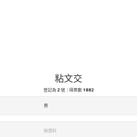
粘文交
2
1882
登記為
號
|
得票數
男
無資料