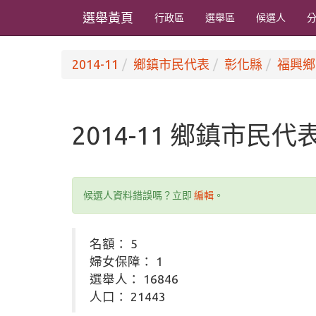
選舉黃頁
行政區
選舉區
候選人
2014-11
鄉鎮市民代表
彰化縣
福興鄉
2014-11 鄉鎮市民
候選人資料錯誤嗎？立即
編輯
。
名額： 5
婦女保障： 1
選舉人： 16846
人口： 21443