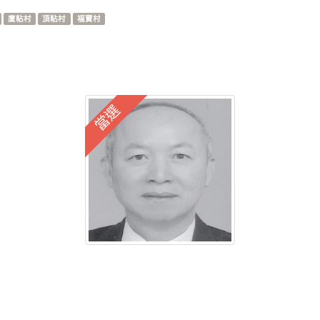
廈粘村
頂粘村
福寶村
當選