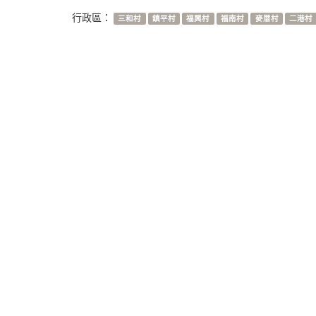
行政區：
三和村
鎮平村
福興村
福南村
麥厝村
二港村