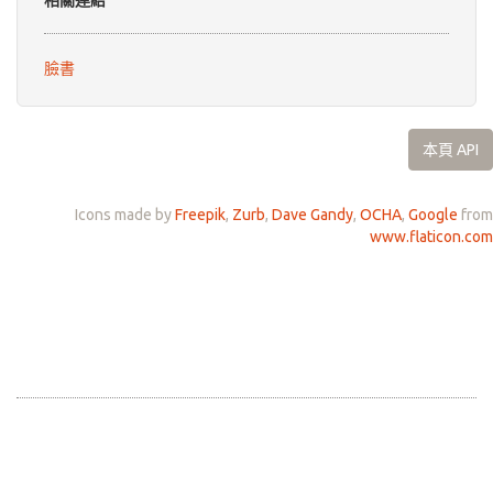
相關連結
臉書
本頁 API
Icons made by
Freepik
,
Zurb
,
Dave Gandy
,
OCHA
,
Google
from
www.flaticon.com