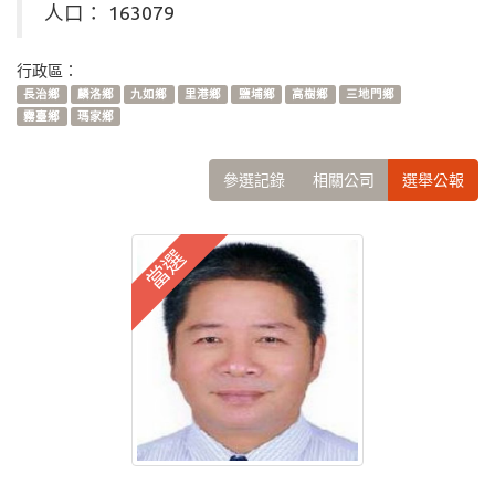
人口： 163079
行政區：
長治鄉
麟洛鄉
九如鄉
里港鄉
鹽埔鄉
高樹鄉
三地門鄉
霧臺鄉
瑪家鄉
參選記錄
相關公司
選舉公報
當選