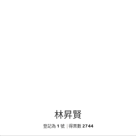
林昇賢
1
2744
登記為
號
|
得票數