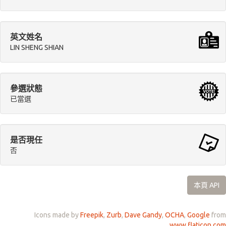
英文姓名
LIN SHENG SHIAN
參選狀態
已當選
是否現任
否
本頁 API
Icons made by
Freepik
,
Zurb
,
Dave Gandy
,
OCHA
,
Google
from
www.flaticon.com