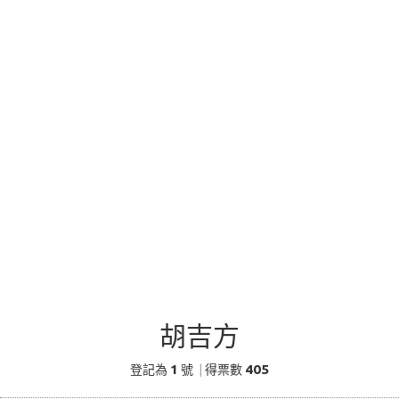
胡吉方
1
405
登記為
號
|
得票數