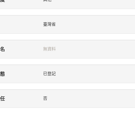
臺灣省
名
無資料
態
已登記
任
否