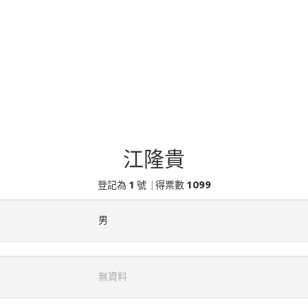
江隆貴
1
1099
登記為
號
|
得票數
男
無資料