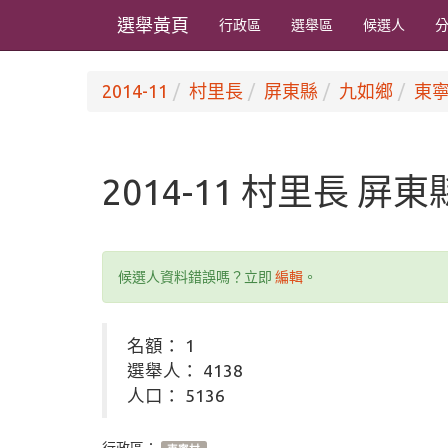
選舉黃頁
行政區
選舉區
候選人
2014-11
村里長
屏東縣
九如鄉
東
2014-11 村里長 屏
候選人資料錯誤嗎？立即
編輯
。
名額： 1
選舉人： 4138
人口： 5136