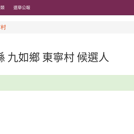
分類
選舉公報
寧村
東縣 九如鄉 東寧村 候選人