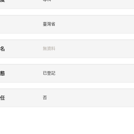
臺灣省
名
無資料
態
已登記
任
否