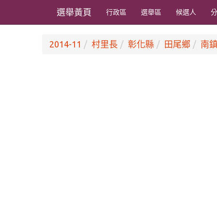
選舉黃頁
行政區
選舉區
候選人
2014-11
村里長
彰化縣
田尾鄉
南