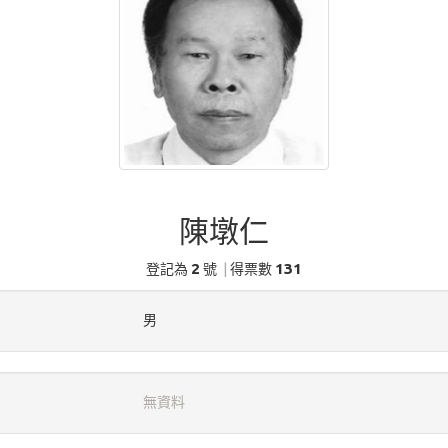
陳墩仁
2
131
登記為
號
|
得票數
男
無資料