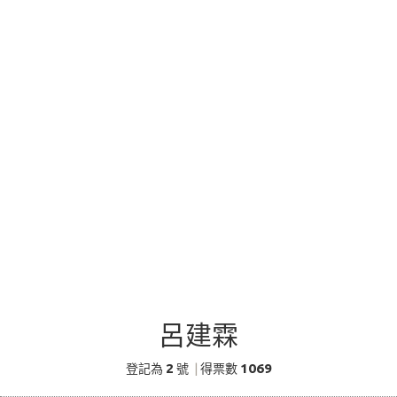
呂建霖
2
1069
登記為
號
|
得票數