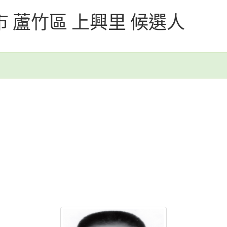
園市 蘆竹區 上興里 候選人