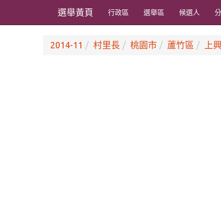
選舉黃頁
行政區
選舉區
候選人
2014-11
村里長
桃園市
蘆竹區
上