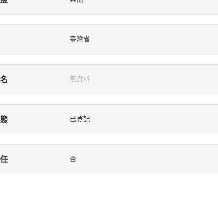
臺灣省
名
無資料
態
已登記
任
否