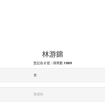
林游錦
2
1089
登記為
號
|
得票數
女
無資料