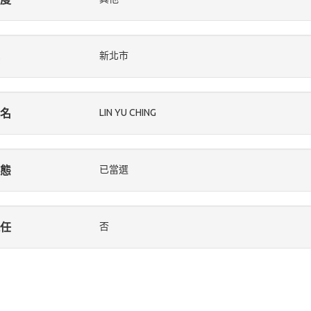
新北市
名
LIN YU CHING
態
已當選
任
否