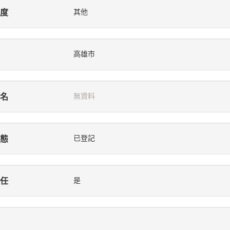
度
其他
高雄市
名
無資料
態
已登記
任
是