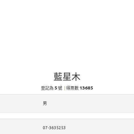
藍星木
5
13685
登記為
號
|
得票數
男
07-3635253