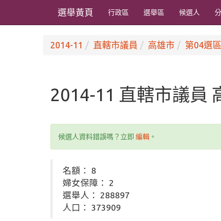
選舉黃頁
行政區
選舉區
候選人
2014-11
直轄市議員
高雄市
第04選區
2014-11 直轄市議員
候選人資料錯誤嗎？立即
編輯
。
名額： 8
婦女保障： 2
選舉人： 288897
人口： 373909