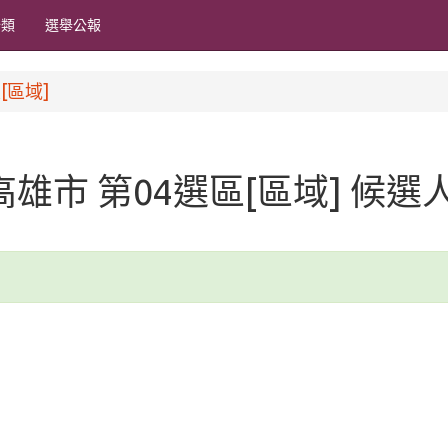
分類
選舉公報
[區域]
 高雄市 第04選區[區域] 候選