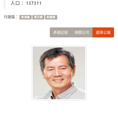
人口： 137311
行政區：
東港鎮
萬丹鄉
新園鄉
參選記錄
相關公司
選舉公報