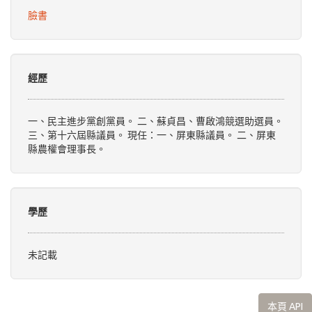
臉書
經歷
一、民主進步黨創黨員。 二、蘇貞昌、曹啟鴻競選助選員。
三、第十六屆縣議員。 現任：一、屏東縣議員。 二、屏東
縣農權會理事長。
學歷
未記載
本頁 API