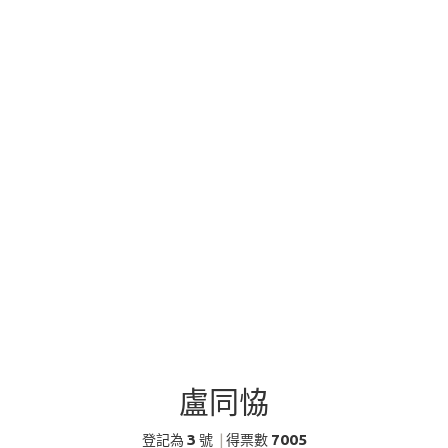
盧同恊
3
7005
登記為
號
|
得票數