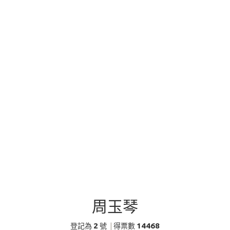
周玉琴
2
14468
登記為
號
|
得票數