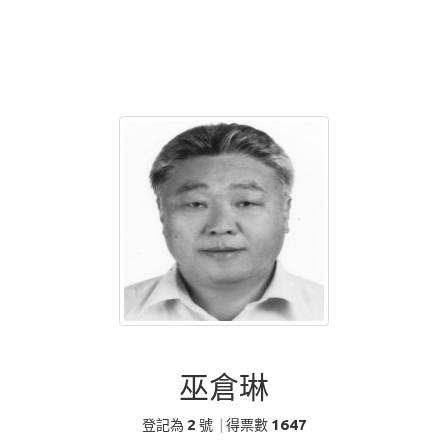
巫倉琳
2
1647
登記為
號
|
得票數