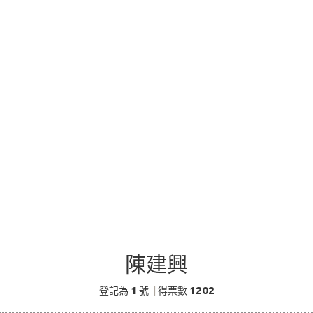
陳建興
1
1202
登記為
號
|
得票數