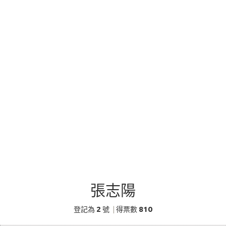
張志陽
2
810
登記為
號
|
得票數