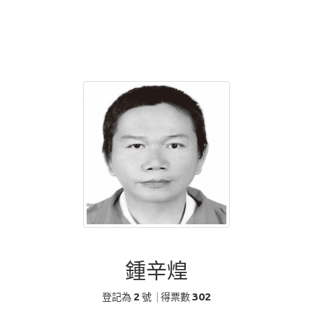
鍾辛煌
2
302
登記為
號
|
得票數