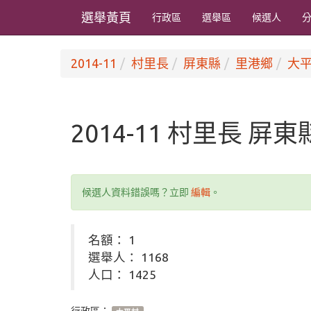
選舉黃頁
行政區
選舉區
候選人
2014-11
村里長
屏東縣
里港鄉
大
2014-11 村里長 屏
候選人資料錯誤嗎？立即
編輯
。
名額： 1
選舉人： 1168
人口： 1425