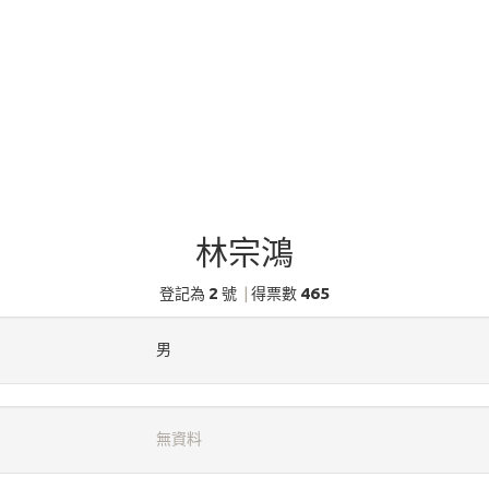
林宗鴻
2
465
登記為
號
|
得票數
男
無資料