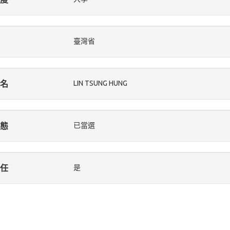
臺灣省
名
LIN TSUNG HUNG
態
已當選
任
是