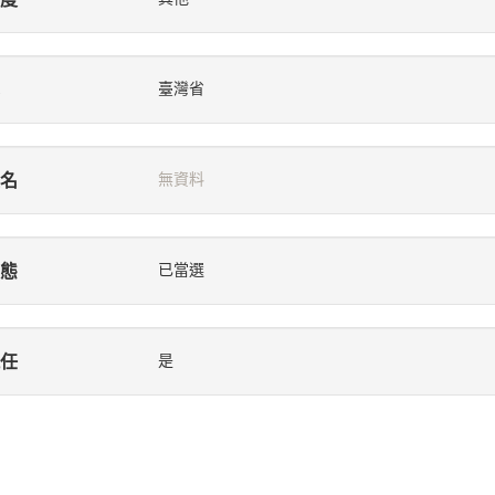
臺灣省
名
無資料
態
已當選
任
是