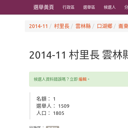
選舉黃頁
行政區
選舉區
候選人
2014-11
村里長
雲林縣
口湖鄉
崙
2014-11 村里長 雲
候選人資料錯誤嗎？立即
編輯
。
名額： 1
選舉人： 1509
人口： 1805