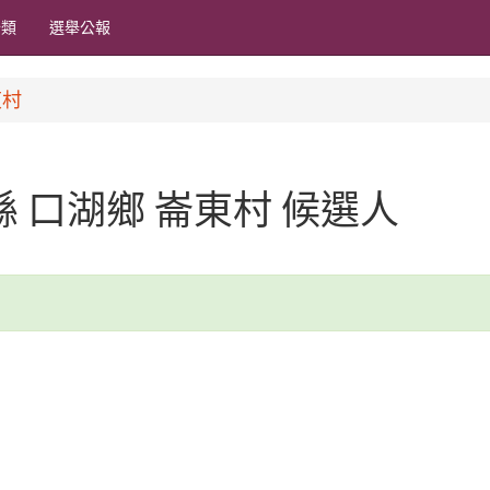
分類
選舉公報
東村
林縣 口湖鄉 崙東村 候選人