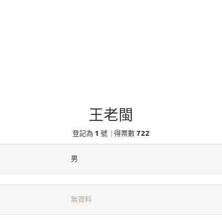
王老閩
1
722
登記為
號
|
得票數
男
無資料