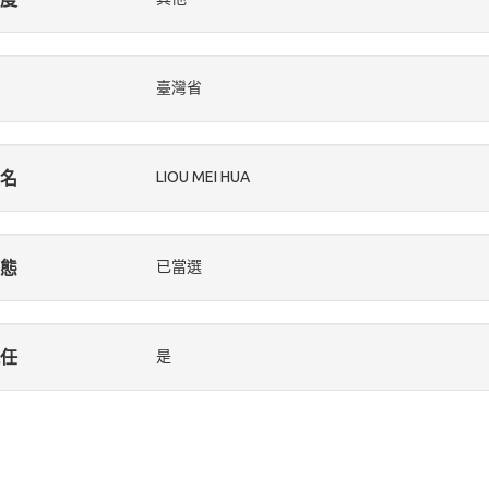
臺灣省
名
LIOU MEI HUA
態
已當選
任
是