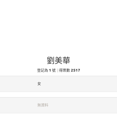
劉美華
1
2517
登記為
號
|
得票數
女
無資料