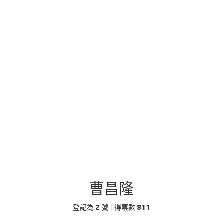
曹昌隆
2
811
登記為
號
|
得票數