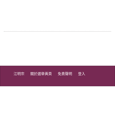
江明宗
關於選舉黃頁
免責聲明
登入