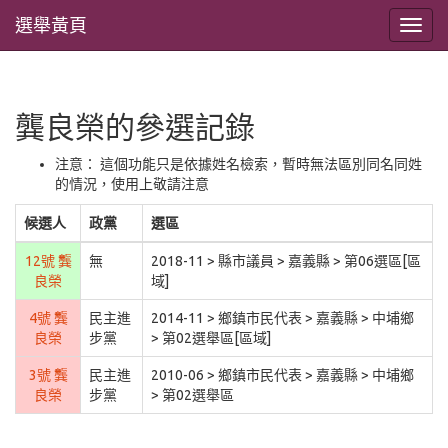
選舉黃頁
龔良榮的參選記錄
注意： 這個功能只是依據姓名檢索，暫時無法區別同名同姓
的情況，使用上敬請注意
候選人
政黨
選區
12號 龔
無
2018-11 > 縣市議員 > 嘉義縣 > 第06選區[區
良榮
域]
4號 龔
民主進
2014-11 > 鄉鎮市民代表 > 嘉義縣 > 中埔鄉
良榮
步黨
> 第02選舉區[區域]
3號 龔
民主進
2010-06 > 鄉鎮市民代表 > 嘉義縣 > 中埔鄉
良榮
步黨
> 第02選舉區