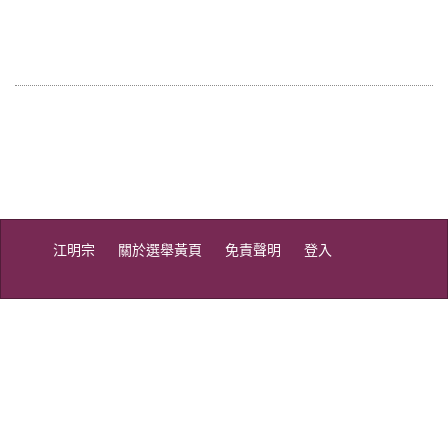
江明宗
關於選舉黃頁
免責聲明
登入