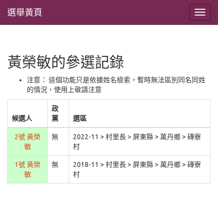
選舉黃頁
黃榮敏的參選記錄
注意： 這個功能只是依據姓名檢索，暫時無法區別同名同姓
的情況，使用上敬請注意
政
候選人
黨
選區
2號 黃榮
無
2022-11 > 村里長 > 屏東縣 > 萬丹鄉 > 磚寮
敏
村
1號 黃榮
無
2018-11 > 村里長 > 屏東縣 > 萬丹鄉 > 磚寮
敏
村