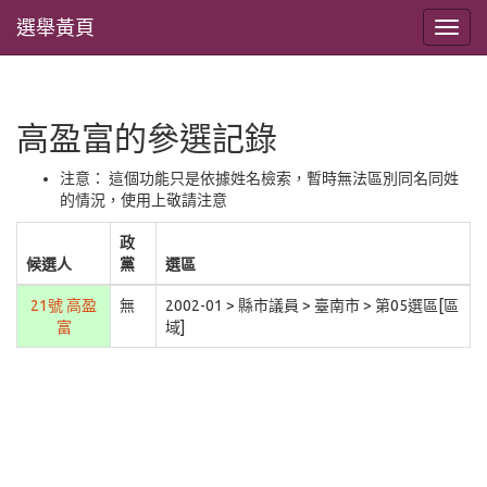
選舉黃頁
高盈富的參選記錄
注意： 這個功能只是依據姓名檢索，暫時無法區別同名同姓
的情況，使用上敬請注意
政
候選人
黨
選區
21號 高盈
無
2002-01 > 縣市議員 > 臺南市 > 第05選區[區
富
域]