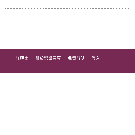
江明宗
關於選舉黃頁
免責聲明
登入