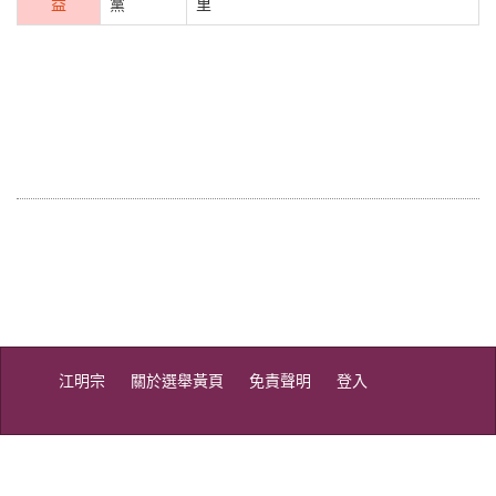
益
黨
里
江明宗
關於選舉黃頁
免責聲明
登入