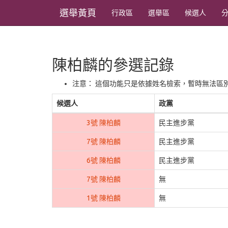
選舉黃頁
行政區
選舉區
候選人
陳柏麟的參選記錄
注意： 這個功能只是依據姓名檢索，暫時無法區
候選人
政黨
3號 陳柏麟
民主進步黨
7號 陳柏麟
民主進步黨
6號 陳柏麟
民主進步黨
7號 陳柏麟
無
1號 陳柏麟
無