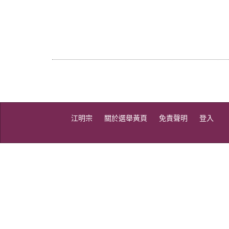
江明宗
關於選舉黃頁
免責聲明
登入