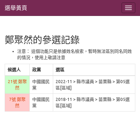
選舉黃頁
鄭聚然的參選記錄
注意： 這個功能只是依據姓名檢索，暫時無法區別同名同姓
的情況，使用上敬請注意
候選人
政黨
選區
21號 鄭聚
中國國民
2022-11 > 縣市議員 > 苗栗縣 > 第05選
然
黨
區[區域]
7號 鄭聚
中國國民
2018-11 > 縣市議員 > 苗栗縣 > 第05選
然
黨
區[區域]