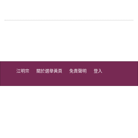
江明宗
關於選舉黃頁
免責聲明
登入