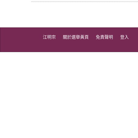
江明宗
關於選舉黃頁
免責聲明
登入