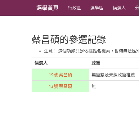
選舉黃頁
行政區
選舉區
候選人
蔡昌碩的參選記錄
注意： 這個功能只是依據姓名檢索，暫時無法區
候選人
政黨
19號 蔡昌碩
無黨籍及未經政黨推薦
13號 蔡昌碩
無