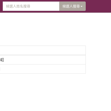
候選人搜尋
域]
]