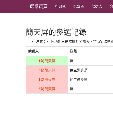
選舉黃頁
行政區
選舉區
候選人
簡天屏的參選記錄
注意： 這個功能只是依據姓名檢索，暫時無法區
候選人
政黨
1號 簡天屏
無
2號 簡天屏
民主進步黨
1號 簡天屏
民主進步黨
2號 簡天屏
無