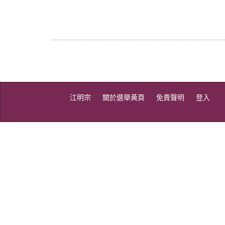
江明宗
關於選舉黃頁
免責聲明
登入