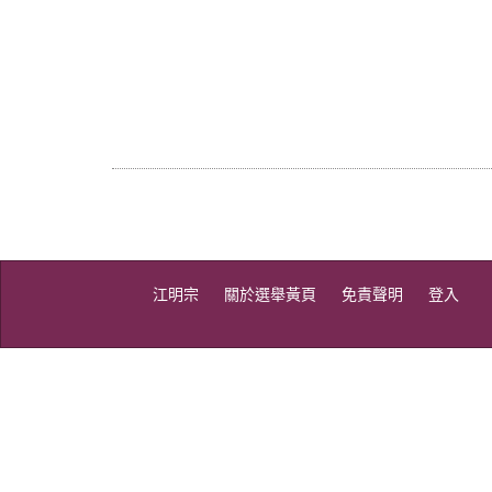
江明宗
關於選舉黃頁
免責聲明
登入