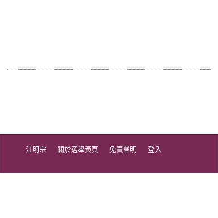
江明宗
關於選舉黃頁
免責聲明
登入