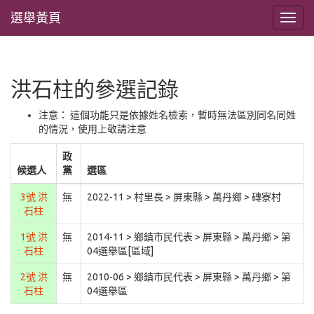
選舉黃頁
洪石柱的參選記錄
注意： 這個功能只是依據姓名檢索，暫時無法區別同名同姓
的情況，使用上敬請注意
政
候選人
黨
選區
3號 洪
無
2022-11 > 村里長 > 屏東縣 > 萬丹鄉 > 磚寮村
石柱
1號 洪
無
2014-11 > 鄉鎮市民代表 > 屏東縣 > 萬丹鄉 > 第
石柱
04選舉區[區域]
2號 洪
無
2010-06 > 鄉鎮市民代表 > 屏東縣 > 萬丹鄉 > 第
石柱
04選舉區