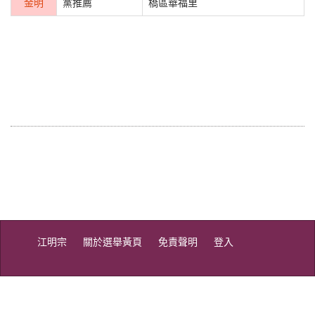
金明
黨推薦
橋區華福里
江明宗
關於選舉黃頁
免責聲明
登入