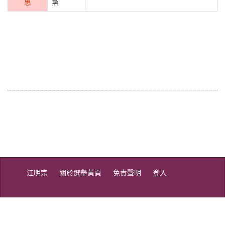
惠
黨
江明宗
關於選舉黃頁
免責聲明
登入