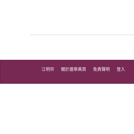
江明宗
關於選舉黃頁
免責聲明
登入