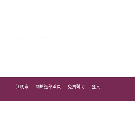
江明宗
關於選舉黃頁
免責聲明
登入