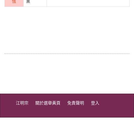
恆
黨
江明宗
關於選舉黃頁
免責聲明
登入