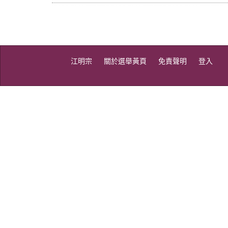
江明宗
關於選舉黃頁
免責聲明
登入