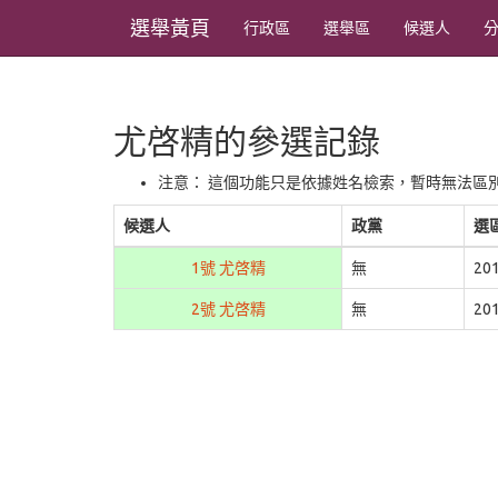
選舉黃頁
行政區
選舉區
候選人
尤啓精的參選記錄
注意： 這個功能只是依據姓名檢索，暫時無法區
候選人
政黨
選
1號 尤啓精
無
20
2號 尤啓精
無
20