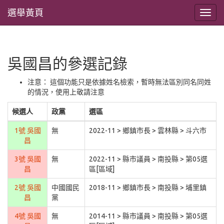
選舉黃頁
吳國昌的參選記錄
注意： 這個功能只是依據姓名檢索，暫時無法區別同名同姓
的情況，使用上敬請注意
候選人
政黨
選區
1號 吳國
無
2022-11 > 鄉鎮市長 > 雲林縣 > 斗六市
昌
3號 吳國
無
2022-11 > 縣市議員 > 南投縣 > 第05選
昌
區[區域]
2號 吳國
中國國民
2018-11 > 鄉鎮市長 > 南投縣 > 埔里鎮
昌
黨
4號 吳國
無
2014-11 > 縣市議員 > 南投縣 > 第05選