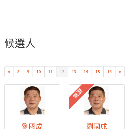
候選人
«
8
9
10
11
12
13
14
15
16
»
當選
劉國成
劉國成