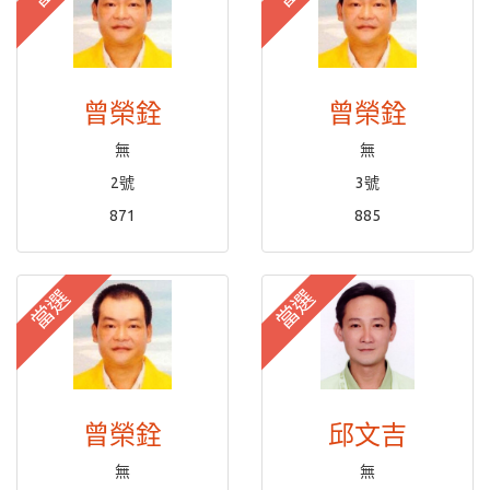
曾榮銓
曾榮銓
無
無
2號
3號
871
885
當選
當選
曾榮銓
邱文吉
無
無