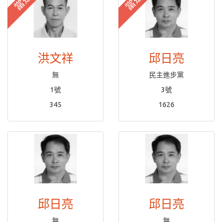
當選
當選
洪文祥
邱日亮
無
民主進步黨
1號
3號
345
1626
邱日亮
邱日亮
無
無