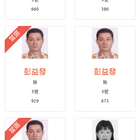
660
386
當選
彭益發
彭益發
無
無
3號
3號
929
675
當選