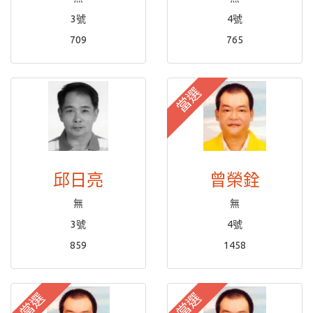
3號
4號
709
765
當選
邱日亮
曾榮銓
無
無
3號
4號
859
1458
當選
當選